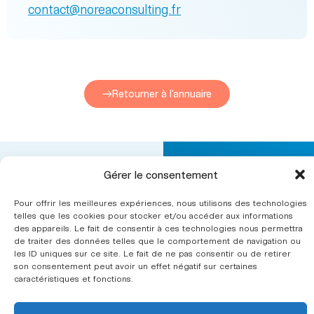
contact@noreaconsulting.fr
Retourner à l’annuaire
L’ergonomie
Gérer le consentement
Nous
CINOV ergonomie fait
contacter
Secteurs
partie
Pour offrir les meilleures expériences, nous utilisons des technologies
d’intervention
de la
telles que les cookies pour stocker et/ou accéder aux informations
fédération
des appareils. Le fait de consentir à ces technologies nous permettra
CINOV
.
Le syndicat
de traiter des données telles que le comportement de navigation ou
les ID uniques sur ce site. Le fait de ne pas consentir ou de retirer
Annuaire
son consentement peut avoir un effet négatif sur certaines
des
caractéristiques et fonctions.
cabinets
conseil en