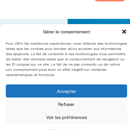
L’ergonomie
Gérer le consentement
Nous
CINOV ergonomie fait
contacter
Secteurs
partie
Pour offrir les meilleures expériences, nous utilisons des technologies
d’intervention
telles que les cookies pour stocker et/ou accéder aux informations
de la
fédération
des appareils. Le fait de consentir à ces technologies nous permettra
CINOV
.
Le syndicat
de traiter des données telles que le comportement de navigation ou
les ID uniques sur ce site. Le fait de ne pas consentir ou de retirer
Annuaire
son consentement peut avoir un effet négatif sur certaines
des
caractéristiques et fonctions.
cabinets
conseil en
ergonomie
Accepter
Adhérer
Refuser
Mentions
Voir les préférences
Légales