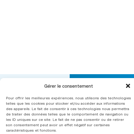
Gérer le consentement
L’ergonomie
Nous
CINOV ergonomie fait
contacter
Secteurs
Pour offrir les meilleures expériences, nous utilisons des technologies
partie
d’intervention
telles que les cookies pour stocker et/ou accéder aux informations
de la
fédération
des appareils. Le fait de consentir à ces technologies nous permettra
CINOV
.
Le syndicat
de traiter des données telles que le comportement de navigation ou
les ID uniques sur ce site. Le fait de ne pas consentir ou de retirer
Annuaire
son consentement peut avoir un effet négatif sur certaines
des
caractéristiques et fonctions.