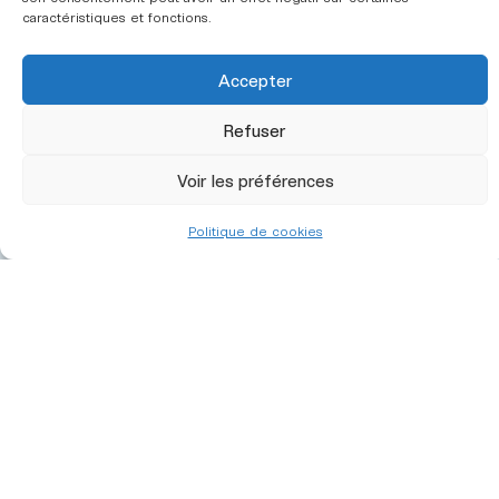
caractéristiques et fonctions.
Accepter
Refuser
Voir les préférences
L’ergonomie
Nous
Politique de cookies
CINOV ergonomie fait
contacter
Secteurs
partie
d’intervention
de la
fédération
CINOV
.
Le syndicat
Annuaire
des
cabinets
conseil en
ergonomie
Adhérer