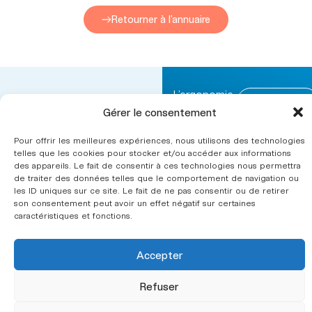
Retourner à l’annuaire
L’ergonomie
Nous
CINOV ergonomie fait
contacter
Gérer le consentement
Secteurs
partie
d’intervention
de la
fédération
Pour offrir les meilleures expériences, nous utilisons des technologies
telles que les cookies pour stocker et/ou accéder aux informations
CINOV
.
Le syndicat
des appareils. Le fait de consentir à ces technologies nous permettra
de traiter des données telles que le comportement de navigation ou
Annuaire
les ID uniques sur ce site. Le fait de ne pas consentir ou de retirer
des
son consentement peut avoir un effet négatif sur certaines
cabinets
caractéristiques et fonctions.
conseil en
ergonomie
Accepter
Adhérer
Refuser
Mentions
Légales