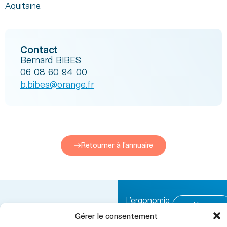
Aquitaine.
Contact
Bernard BIBES
06 08 60 94 00
b.bibes@orange.fr
Retourner à l’annuaire
L’ergonomie
Nous
CINOV ergonomie fait
contacter
Gérer le consentement
Secteurs
partie