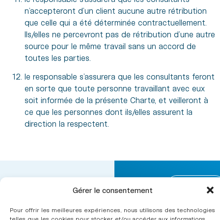
n’accepteront d’un client aucune autre rétribution
que celle qui a été déterminée contractuellement.
Ils/elles ne percevront pas de rétribution d’une autre
source pour le même travail sans un accord de
toutes les parties.
le responsable s’assurera que les consultants feront
en sorte que toute personne travaillant avec eux
soit informée de la présente Charte, et veilleront à
ce que les personnes dont ils/elles assurent la
direction la respectent.
L’ergonomie
Nous
CINOV ergonomie fait
Gérer le consentement
contacter
Secteurs
partie
d’intervention
Pour offrir les meilleures expériences, nous utilisons des technologies
de la
fédération
telles que les cookies pour stocker et/ou accéder aux informations